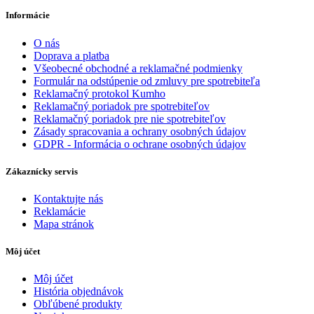
Informácie
O nás
Doprava a platba
Všeobecné obchodné a reklamačné podmienky
Formulár na odstúpenie od zmluvy pre spotrebiteľa
Reklamačný protokol Kumho
Reklamačný poriadok pre spotrebiteľov
Reklamačný poriadok pre nie spotrebiteľov
Zásady spracovania a ochrany osobných údajov
GDPR - Informácia o ochrane osobných údajov
Zákaznícky servis
Kontaktujte nás
Reklamácie
Mapa stránok
Môj účet
Môj účet
História objednávok
Obľúbené produkty