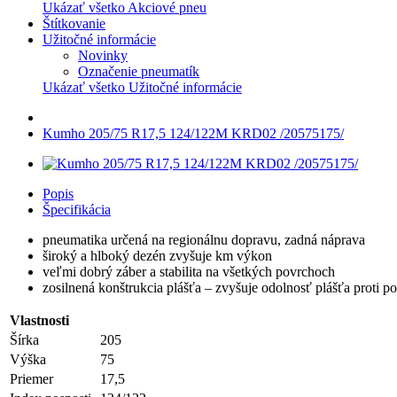
Ukázať všetko Akciové pneu
Štítkovanie
Užitočné informácie
Novinky
Označenie pneumatík
Ukázať všetko Užitočné informácie
Kumho 205/75 R17,5 124/122M KRD02 /20575175/
Popis
Špecifikácia
pneumatika určená na regionálnu dopravu, zadná náprava
široký a hlboký dezén zvyšuje km výkon
veľmi dobrý záber a stabilita na všetkých povrchoch
zosilnená konštrukcia plášťa – zvyšuje odolnosť plášťa proti p
Vlastnosti
Šírka
205
Výška
75
Priemer
17,5