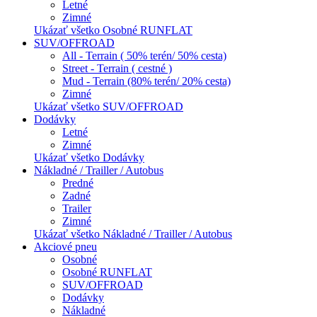
Letné
Zimné
Ukázať všetko Osobné RUNFLAT
SUV/OFFROAD
All - Terrain ( 50% terén/ 50% cesta)
Street - Terrain ( cestné )
Mud - Terrain (80% terén/ 20% cesta)
Zimné
Ukázať všetko SUV/OFFROAD
Dodávky
Letné
Zimné
Ukázať všetko Dodávky
Nákladné / Trailler / Autobus
Predné
Zadné
Trailer
Zimné
Ukázať všetko Nákladné / Trailler / Autobus
Akciové pneu
Osobné
Osobné RUNFLAT
SUV/OFFROAD
Dodávky
Nákladné