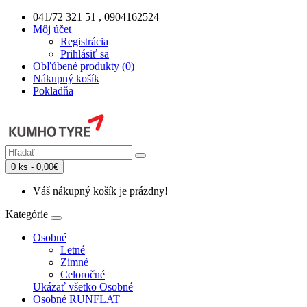
041/72 321 51 , 0904162524
Môj účet
Registrácia
Prihlásiť sa
Obľúbené produkty (0)
Nákupný košík
Pokladňa
0 ks - 0,00€
Váš nákupný košík je prázdny!
Kategórie
Osobné
Letné
Zimné
Celoročné
Ukázať všetko Osobné
Osobné RUNFLAT