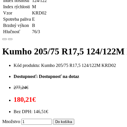
Index nosnosti
124/122
Index rýchlosti
M
Vzor
KRD02
Spotreba paliva
E
Brzdný výkon
B
Hlučnosť
76/3
Kumho 205/75 R17,5 124/122M
Kód produktu: Kumho 205/75 R17,5 124/122M KRD02
Dostupnosť: Dostupnosť na dotaz
277,24€
180,21€
Bez DPH: 146,51€
Množstvo
Do košíka