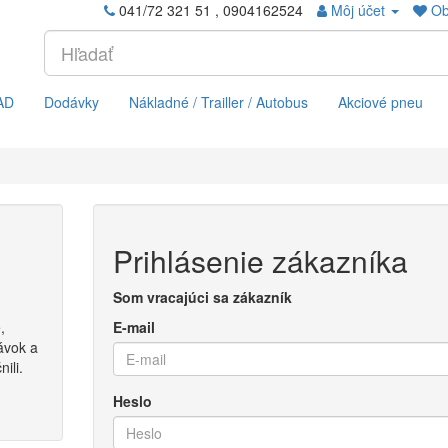
041/72 321 51 , 0904162524
Môj účet
Ob
AD
Dodávky
Nákladné / Trailler / Autobus
Akciové pneu
Prihlásenie zákazníka
Som vracajúci sa zákazník
,
E-mail
ávok a
ili.
Heslo