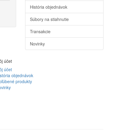
História objednávok
Súbory na stiahnutie
Transakcie
Novinky
j účet
j účet
stória objednávok
bľúbené produkty
ovinky