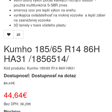
veľmi dobrý výkon počas všetkých ročných období -
použitá multifunkčná S-SBR zmes
smerový vzor pre lepší výkon na snehu
vynikajúca ovládateľnosť na mokrej vozovke a lepší záber
na zasneženej vozovke
3D lamely v tvare včelieho plastu
Kumho 185/65 R14 86H
HA31 /1856514/
Kód produktu: Kumho 185/65 R14 86H HA31
Dostupnosť: Dostupnosť na dotaz
81,17€
44,64€
Bez DPH: 36,29€
Množstvo