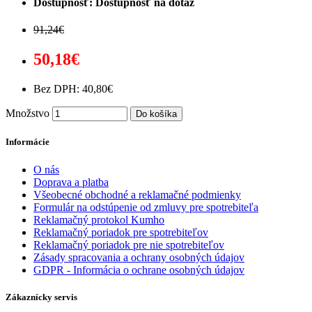
Dostupnosť: Dostupnosť na dotaz
91,24€
50,18€
Bez DPH: 40,80€
Množstvo
Do košíka
Informácie
O nás
Doprava a platba
Všeobecné obchodné a reklamačné podmienky
Formulár na odstúpenie od zmluvy pre spotrebiteľa
Reklamačný protokol Kumho
Reklamačný poriadok pre spotrebiteľov
Reklamačný poriadok pre nie spotrebiteľov
Zásady spracovania a ochrany osobných údajov
GDPR - Informácia o ochrane osobných údajov
Zákaznícky servis