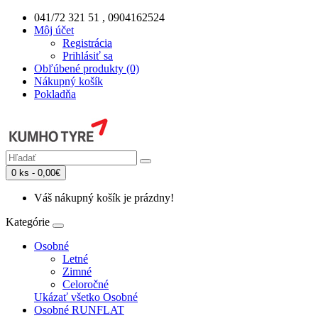
041/72 321 51 , 0904162524
Môj účet
Registrácia
Prihlásiť sa
Obľúbené produkty (0)
Nákupný košík
Pokladňa
0 ks - 0,00€
Váš nákupný košík je prázdny!
Kategórie
Osobné
Letné
Zimné
Celoročné
Ukázať všetko Osobné
Osobné RUNFLAT