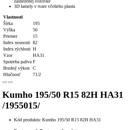
zasneženej vozovke
3D lamely v tvare včelieho plastu
Vlastnosti
Šírka
195
Výška
50
Priemer
15
Index nosnosti
82
Index rýchlosti
H
Vzor
HA31
Spotreba paliva
F
Brzdný výkon
C
Hlučnosť
71/2
Kumho 195/50 R15 82H HA31
/1955015/
Kód produktu: Kumho 195/50 R15 82H HA31