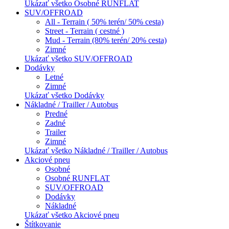
Ukázať všetko Osobné RUNFLAT
SUV/OFFROAD
All - Terrain ( 50% terén/ 50% cesta)
Street - Terrain ( cestné )
Mud - Terrain (80% terén/ 20% cesta)
Zimné
Ukázať všetko SUV/OFFROAD
Dodávky
Letné
Zimné
Ukázať všetko Dodávky
Nákladné / Trailler / Autobus
Predné
Zadné
Trailer
Zimné
Ukázať všetko Nákladné / Trailler / Autobus
Akciové pneu
Osobné
Osobné RUNFLAT
SUV/OFFROAD
Dodávky
Nákladné
Ukázať všetko Akciové pneu
Štítkovanie