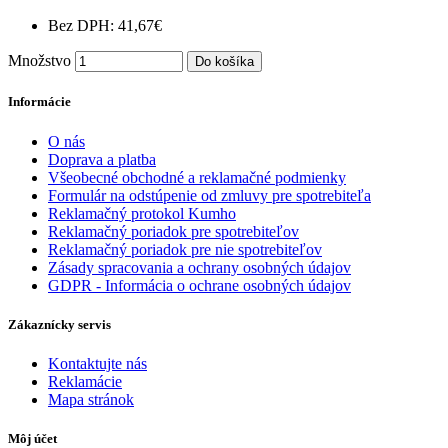
Bez DPH: 41,67€
Množstvo
Do košíka
Informácie
O nás
Doprava a platba
Všeobecné obchodné a reklamačné podmienky
Formulár na odstúpenie od zmluvy pre spotrebiteľa
Reklamačný protokol Kumho
Reklamačný poriadok pre spotrebiteľov
Reklamačný poriadok pre nie spotrebiteľov
Zásady spracovania a ochrany osobných údajov
GDPR - Informácia o ochrane osobných údajov
Zákaznícky servis
Kontaktujte nás
Reklamácie
Mapa stránok
Môj účet