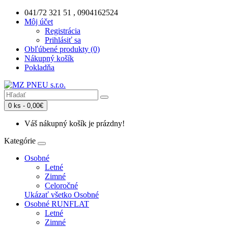
041/72 321 51 , 0904162524
Môj účet
Registrácia
Prihlásiť sa
Obľúbené produkty (0)
Nákupný košík
Pokladňa
0 ks - 0,00€
Váš nákupný košík je prázdny!
Kategórie
Osobné
Letné
Zimné
Celoročné
Ukázať všetko Osobné
Osobné RUNFLAT
Letné
Zimné