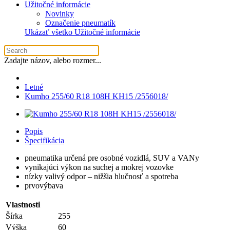
Užitočné informácie
Novinky
Označenie pneumatík
Ukázať všetko Užitočné informácie
Zadajte názov, alebo rozmer...
Letné
Kumho 255/60 R18 108H KH15 /2556018/
Popis
Špecifikácia
pneumatika určená pre osobné vozidlá, SUV a VANy
vynikajúci výkon na suchej a mokrej vozovke
nízky valivý odpor – nižšia hlučnosť a spotreba
prvovýbava
Vlastnosti
Šírka
255
Výška
60