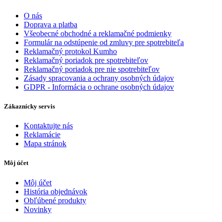
O nás
Doprava a platba
Všeobecné obchodné a reklamačné podmienky
Formulár na odstúpenie od zmluvy pre spotrebiteľa
Reklamačný protokol Kumho
Reklamačný poriadok pre spotrebiteľov
Reklamačný poriadok pre nie spotrebiteľov
Zásady spracovania a ochrany osobných údajov
GDPR - Informácia o ochrane osobných údajov
Zákaznícky servis
Kontaktujte nás
Reklamácie
Mapa stránok
Môj účet
Môj účet
História objednávok
Obľúbené produkty
Novinky