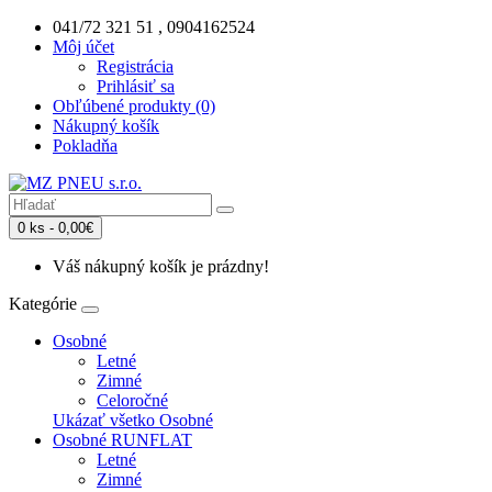
041/72 321 51 , 0904162524
Môj účet
Registrácia
Prihlásiť sa
Obľúbené produkty (0)
Nákupný košík
Pokladňa
0 ks - 0,00€
Váš nákupný košík je prázdny!
Kategórie
Osobné
Letné
Zimné
Celoročné
Ukázať všetko Osobné
Osobné RUNFLAT
Letné
Zimné