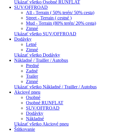
Ukázať všetko Osobné RUNFLAT
SUV/OFFROAD
All - Terrain ( 50% terén/ 50% cesta)
Street - Terrain ( cestné )
Mud - Terrain (80% terén/ 20% cesta)
Zimné
Ukázať všetko SUV/OFFROAD
Dodávky
Letné
Zimné
Ukázať všetko Dodávky
Nákladné / Trailler / Autobus
Predné
Zadné
Trailer
Zimné
Ukázať všetko Nákladné / Trailler / Autobus
Akciové pneu
Osobné
Osobné RUNFLAT
SUV/OFFROAD
Dodávky
Nákladné
Ukázať všetko Akciové pneu
Štítkovanie