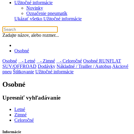
Užitočné informácie
Novinky
Označenie pneumatík
Ukázať všetko Užitočné informácie
Zadajte názov, alebo rozmer...
Osobné
Osobné
- Letné
- Zimné
- Celoročné
Osobné RUNFLAT
SUV/OFFROAD
Dodávky
Nákladné / Trailler / Autobus
Akciové
pneu
Štítkovanie
Užitočné informácie
Osobné
Upresniť vyhľadávanie
Letné
Zimné
Celoročné
Informácie