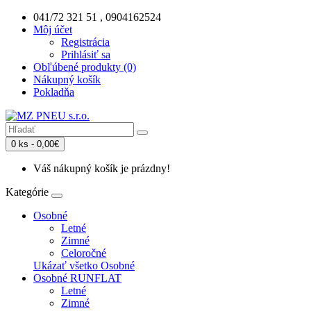
041/72 321 51 , 0904162524
Môj účet
Registrácia
Prihlásiť sa
Obľúbené produkty (0)
Nákupný košík
Pokladňa
0 ks - 0,00€
Váš nákupný košík je prázdny!
Kategórie
Osobné
Letné
Zimné
Celoročné
Ukázať všetko Osobné
Osobné RUNFLAT
Letné
Zimné