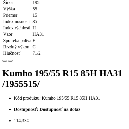
Šírka
195
Výška
55
Priemer
15
Index nosnosti
85
Index rýchlosti
H
Vzor
HA31
Spotreba paliva
E
Brzdný výkon
C
Hlučnosť
71/2
Kumho 195/55 R15 85H HA31
/1955515/
Kód produktu: Kumho 195/55 R15 85H HA31
Dostupnosť: Dostupnosť na dotaz
114,33€