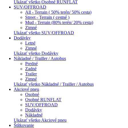
Ukázať všetko Osobné RUNFLAT
SUV/OFFROAD
All - Terrain ( 50% terén/ 50% cesta)
Street - Terrain ( cestné )
Mud - Terrain (80% terén/ 20% cesta)
Zimné
Ukázať všetko SUV/OFFROAD
Dodávky
Letné
Zimné
Ukázať všetko Dodávky
Nákladné / Trailler / Autobus
Predné
Zadné
Trailer
Zimné
Ukázať všetko Nákladné / Trailler / Autobus
Akciové pneu
Osobné
Osobné RUNFLAT
SUV/OFFROAD
Dodávky
Nákladné
Ukázať všetko Akciové pneu
Štítkovanie