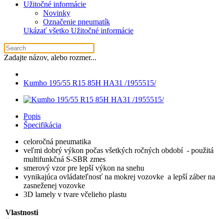
Užitočné informácie
Novinky
Označenie pneumatík
Ukázať všetko Užitočné informácie
Zadajte názov, alebo rozmer...
Kumho 195/55 R15 85H HA31 /1955515/
Popis
Špecifikácia
celoročná pneumatika
veľmi dobrý výkon počas všetkých ročných období - použitá
multifunkčná S-SBR zmes
smerový vzor pre lepší výkon na snehu
vynikajúca ovládateľnosť na mokrej vozovke a lepší záber na
zasneženej vozovke
3D lamely v tvare včelieho plastu
Vlastnosti