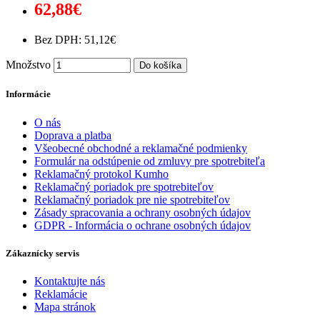
62,88€
Bez DPH: 51,12€
Množstvo
Do košíka
Informácie
O nás
Doprava a platba
Všeobecné obchodné a reklamačné podmienky
Formulár na odstúpenie od zmluvy pre spotrebiteľa
Reklamačný protokol Kumho
Reklamačný poriadok pre spotrebiteľov
Reklamačný poriadok pre nie spotrebiteľov
Zásady spracovania a ochrany osobných údajov
GDPR - Informácia o ochrane osobných údajov
Zákaznícky servis
Kontaktujte nás
Reklamácie
Mapa stránok