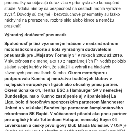
pneumatiky sa objavujú čoraz viac v priemysle ako koncepčné
štúdie. Vďaka nim by sa bezpečnosť na cestách mohla výrazne
zvýšiť. Dôvody sú zrejmé - bezvzduchové pneumatiky sú ťažko
náchylné na prerazenie, rozbité sklo alebo klince a nemôžu
prasknúť.
Výhradný dodávateľ pneumatík
Spoločnosť je tiež významným hráčom v medzinárodnom
motoristickom športe a bola výhradným dodávateľom
pneumatík pre „Majstrov Formuly 3“ v rokoch 2002 až 2016
.
V skutočnosti nie menej ako 10 z najznámejších F1 vodiči položilo
základ svojej kariéry tým, že súťažili a vyhrali na hladkých
závodných pneumatikách Kumho.
Okrem motoršportu
podporovalo Kumho aj množstvo tradičných klubov v
najlepších európskych ligách ako oficiálny pneu partner.
Okrem Schalke 04, Hertha BSC a Hamburger SV v nemeckej
Bundeslige, malo Kumho zastúpenie aj v španielskej La
Lige, bolo dlhoročným sponzorským partnerom Manchester
United a v rakúskej Bundeslige partnerom šampionátového
rekordmana SK Rapid. V súčasnosti pôsobí ako pneu partner
pre anglický klub Tottenham Hotspur, nemecký Bayer 04
Leverkusen a český prvoligový klub Mladá Boleslav.
V USA je