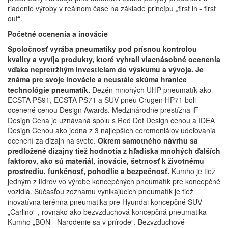
riadenie výroby v reálnom čase na základe princípu „first in - first
out“.
Početné ocenenia a inovácie
Spoločnosť vyrába pneumatiky pod prísnou kontrolou
kvality a vyvíja produkty, ktoré vyhrali viacnásobné ocenenia
vďaka nepretržitým investíciam do výskumu a vývoja. Je
známa pre svoje inovácie a neustále skúma hranice
technológie pneumatík.
Dezén mnohých UHP pneumatík ako
ECSTA PS91, ECSTA PS71 a SUV pneu Crugen HP71 boli
ocenené cenou Design Awards. Medzinárodne prestížna iF-
Design Cena je uznávaná spolu s Red Dot Design cenou a IDEA
Design Cenou ako jedna z 3 najlepších ceremoniálov udeľovania
ocenení za dizajn na svete.
Okrem samotného návrhu sa
predložené dizajny tiež hodnotia z hľadiska mnohých ďalších
faktorov, ako sú materiál, inovácie, šetrnosť k životnému
prostrediu, funkčnosť, pohodlie a bezpečnosť.
Kumho je tiež
jedným z lídrov vo výrobe koncepčných pneumatík pre koncepčné
vozidlá. Súčasťou zoznamu vynikajúcich pneumatík je tiež
inovatívna terénna pneumatika pre Hyundai koncepčné SUV
„Carlino“ , rovnako ako bezvzduchová koncepčná pneumatika
Kumho „BON - Narodenie sa v prírode“. Bezvzduchové