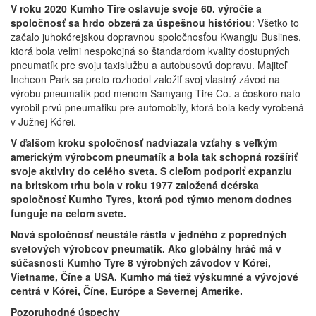
V roku 2020 Kumho Tire oslavuje svoje 60. výročie a
spoločnosť sa hrdo obzerá za úspešnou históriou
: Všetko to
začalo juhokórejskou dopravnou spoločnosťou Kwangju Buslines,
ktorá bola veľmi nespokojná so štandardom kvality dostupných
pneumatík pre svoju taxislužbu a autobusovú dopravu. Majiteľ
Incheon Park sa preto rozhodol založiť svoj vlastný závod na
výrobu pneumatík pod menom Samyang Tire Co. a čoskoro nato
vyrobil prvú pneumatiku pre automobily, ktorá bola kedy vyrobená
v Južnej Kórei.
V ďalšom kroku spoločnosť nadviazala vzťahy s veľkým
americkým výrobcom pneumatík a bola tak schopná rozšíriť
svoje aktivity do celého sveta.
S cieľom podporiť expanziu
na britskom trhu bola v roku 1977 založená dcérska
spoločnosť Kumho Tyres, ktorá pod týmto menom dodnes
funguje na celom svete.
Nová spoločnosť neustále rástla v jedného z popredných
svetových výrobcov pneumatík. Ako globálny hráč má v
súčasnosti Kumho Tyre 8 výrobných závodov v Kórei,
Vietname, Číne a USA. Kumho má tiež výskumné a vývojové
centrá v Kórei, Číne, Európe a Severnej Amerike.
Pozoruhodné úspechy