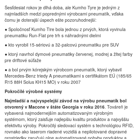
Šesťdesiat rokov je dlhá doba, ale Kumho Tyre je jedným z
najmladších medzi poprednými výrobcami pneumatík, vďaka
čomu je doterajší úspech ešte pozoruhodnejší:
● Spoločnosť Kumho Tire bola jednou z prvých, ktorá vyvinula
pneumatiku Run-Flat pre trh s náhradnými dielmi
● kto vyrobil 15-sériovú a 32-palcovú pneumatiku pre SUV
● ktorý navrhol dymové pneumatiky červenej, modrej a žltej farby
pre driftové súťaže
● a bol prvým kórejským výrobcom pneumatík, ktorý vybavil
Mercedes-Benz triedy A pneumatikami s certifikátom EÚ (185/65
R15 88H Solus KH15 MO) v roku 2007
Pokročilé výrobné systémy
Najmladší a najvyspelejší závod na výrobu pneumatík bol
otvorený v Macone v štáte Georgia v roku 2016
. Továreň je
vybavená najmodernejším automatizovaným výrobným
systémom, ktorý zaisťuje najlepšiu kvalitu produktov a najvyššiu
efektivitu výroby. Pokročilý sledovací systém s technológiou RFID,
rovnako ako laserom riadené vozidlá a nepilotované dopravné
prostriedky zaručujú plne automatizované pohyby produktov a