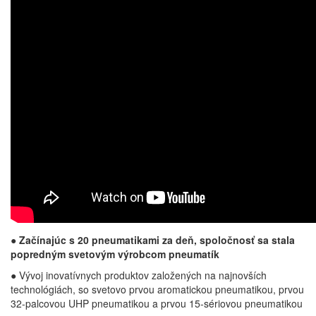
●
Začínajúc s 20 pneumatikami za deň, spoločnosť sa stala
popredným svetovým výrobcom pneumatík
● Vývoj inovatívnych produktov založených na najnovších
technológiách, so svetovo prvou aromatickou pneumatikou, prvou
32-palcovou UHP pneumatikou a prvou 15-sériovou pneumatikou