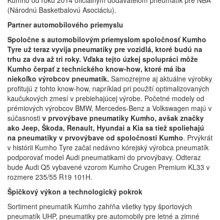
Kumho od roku 2014 oficiálnym dodávateľom pneumatík pre NBA
(Národnú Basketbalovú Asociáciu).
Partner automobilového priemyslu
Spoločne s automobilovým priemyslom spoločnosť Kumho
Tyre už teraz vyvíja pneumatiky pre vozidlá, ktoré budú na
trhu za dva až tri roky. Vďaka tejto úzkej spolupráci môže
Kumho čerpať z technického know-how, ktoré má iba
niekoľko výrobcov pneumatík.
Samozrejme aj aktuálne výrobky
profitujú z tohto know-how, napríklad pri použití optimalizovaných
kaučukových zmesí v prebiehajúcej výrobe. Početné modely od
prémiových výrobcov BMW, Mercedes-Benz a Volkswagen majú v
súčasnosti
v prvovýbave pneumatiky Kumho, avšak značky
ako Jeep, Škoda, Renault, Hyundai a Kia sa tiež spoliehajú
na pneumatiky v prvovýbave od spoločnosti Kumho
. Prvýkrát
v histórii Kumho Tyre začal nedávno kórejský výrobca pneumatík
podporovať model Audi pneumatikami do prvovýbavy. Odteraz
bude Audi Q5 vybavené vzorom Kumho Crugen Premium KL33 v
rozmere 235/55 R19 101H.
Špičkový výkon a technologický pokrok
Sortiment pneumatík Kumho zahŕňa všetky typy športových
pneumatík UHP, pneumatiky pre automobily pre letné a zimné