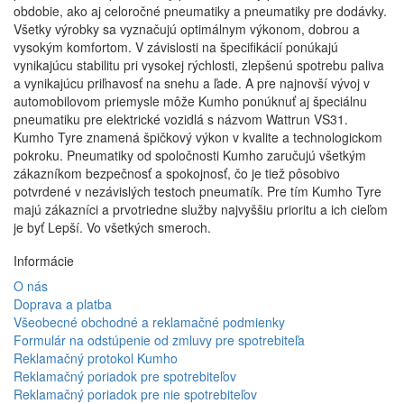
obdobie, ako aj celoročné pneumatiky a pneumatiky pre dodávky.
Všetky výrobky sa vyznačujú optimálnym výkonom, dobrou a
vysokým komfortom. V závislosti na špecifikácií ponúkajú
vynikajúcu stabilitu pri vysokej rýchlosti, zlepšenú spotrebu paliva
a vynikajúcu priľnavosť na snehu a ľade. A pre najnovší vývoj v
automobilovom priemysle môže Kumho ponúknuť aj špeciálnu
pneumatiku pre elektrické vozidlá s názvom Wattrun VS31.
Kumho Tyre znamená špičkový výkon v kvalite a technologickom
pokroku. Pneumatiky od spoločnosti Kumho zaručujú všetkým
zákazníkom bezpečnosť a spokojnosť, čo je tiež pôsobivo
potvrdené v nezávislých testoch pneumatík. Pre tím Kumho Tyre
majú zákazníci a prvotriedne služby najvyššiu prioritu a ich cieľom
je byť Lepší. Vo všetkých smeroch.
Informácie
O nás
Doprava a platba
Všeobecné obchodné a reklamačné podmienky
Formulár na odstúpenie od zmluvy pre spotrebiteľa
Reklamačný protokol Kumho
Reklamačný poriadok pre spotrebiteľov
Reklamačný poriadok pre nie spotrebiteľov